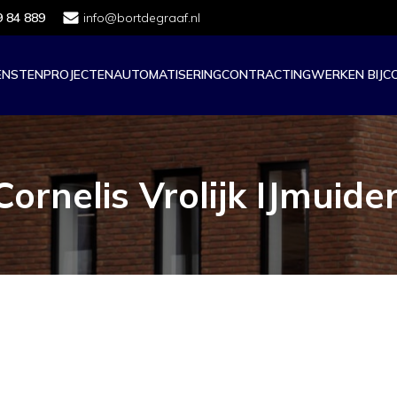
9 84 889
info@bortdegraaf.nl
ENSTEN
PROJECTEN
AUTOMATISERING
CONTRACTING
WERKEN BIJ
C
Cornelis Vrolijk IJmuide