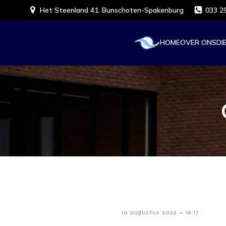
Het Steenland 41, Bunschoten-Spakenburg
033 2
HOME
OVER ONS
DI
-
10 augustus 2022
16:17